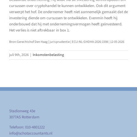
cursussen over cryptohandel te kunnen ontwikkelen. Ook dit argument
verwerpt het hof. De ondernemer heeft niet aannemelijk gemaakt dat de
investering diende om cursussen te ontwikkelen. Evenmin heeft hij
onderbouwd dat hij met ondernemingsvermogen heeft geïnvesteerd.
Het verlies is niet aftrekbaar in box 1.
Bron:Gerechtshof Den Haag | jurisprudentie | ECLI:NL:GHDHA:2026:1598 | 12-05-2026
juli 9th, 2026
|
Inkomstenbelasting
Stadionweg 43e
3077AS Rotterdam
Telefoon: 010-4801222
info@schotaccountants.nl