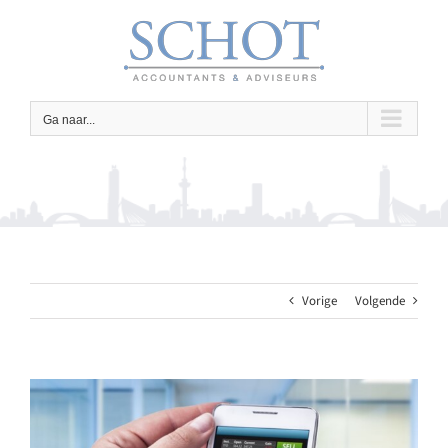
Ga
naar
inhoud
Ga naar...
Vorige
Volgende
Bekijk
grotere
afbeelding