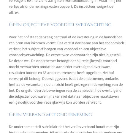
vervolgens een herziene aangifte inkomstenbelasting in, waarin hij het
verlies als ondernemingskosten opvoert. De inspecteur weigert de
aftrek.
Geen objectieve voordeelsverwachting
Voor het hof staat de vraag centraal of de investering in de handelsbot
een bron van inkomen vormt. Dat vereist deelname aan het economisch
verkeer, het subjectief beogen van voordeel en een objectieve
voordeelsverwachting. De eerste twee voorwaarden zijn niet in geschil.
De derde wel. De ondernemer betoogt dat hij redelijkerwijs voordeel
mocht verwachten omdat de aanbieder overtuigend overkwam,
resultaten toonde en 65 anderen eveneens heeft opgelicht. Het hof
verwerpt dit betoog. Doorslaggevend is dat de ondernemer, ondanks
herhaalde verzoeken, nooit inzicht heeft gekregen in de werking van de
bot. De ongefundeerde beweringen van de aanbieder, hoe overtuigend
die subjectief ook waren, maken niet dat naar objectieve maatstaven
een geldelijk voordeel redelijkerwijs kon worden verwacht.
Geen verband met onderneming
De ondernemer stelt subsidiair dat het verlies verband houdt met zijn
bestaande onderneming. Hij wilde via de investering kennis opdoen om