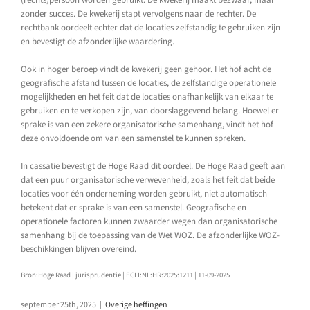
(rechts)persoon worden gebruikt. De kwekerij maakt bezwaar, maar
zonder succes. De kwekerij stapt vervolgens naar de rechter. De
rechtbank oordeelt echter dat de locaties zelfstandig te gebruiken zijn
en bevestigt de afzonderlijke waardering.
Ook in hoger beroep vindt de kwekerij geen gehoor. Het hof acht de
geografische afstand tussen de locaties, de zelfstandige operationele
mogelijkheden en het feit dat de locaties onafhankelijk van elkaar te
gebruiken en te verkopen zijn, van doorslaggevend belang. Hoewel er
sprake is van een zekere organisatorische samenhang, vindt het hof
deze onvoldoende om van een samenstel te kunnen spreken.
In cassatie bevestigt de Hoge Raad dit oordeel. De Hoge Raad geeft aan
dat een puur organisatorische verwevenheid, zoals het feit dat beide
locaties voor één onderneming worden gebruikt, niet automatisch
betekent dat er sprake is van een samenstel. Geografische en
operationele factoren kunnen zwaarder wegen dan organisatorische
samenhang bij de toepassing van de Wet WOZ. De afzonderlijke WOZ-
beschikkingen blijven overeind.
Bron:Hoge Raad | jurisprudentie | ECLI:NL:HR:2025:1211 | 11-09-2025
september 25th, 2025
|
Overige heffingen