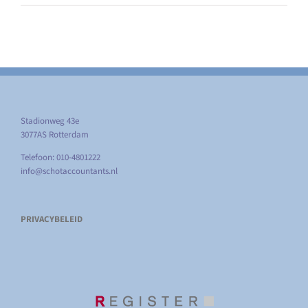
Stadionweg 43e
3077AS Rotterdam
Telefoon: 010-4801222
info@schotaccountants.nl
PRIVACYBELEID