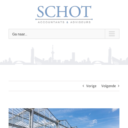
Ga
naar
inhoud
Ga naar...
Vorige
Volgende
Bekijk
grotere
afbeelding