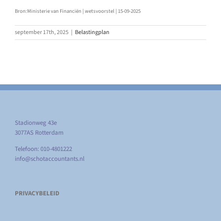
Bron:Ministerie van Financiën | wetsvoorstel | 15-09-2025
september 17th, 2025
|
Belastingplan
Stadionweg 43e
3077AS Rotterdam
Telefoon: 010-4801222
info@schotaccountants.nl
PRIVACYBELEID