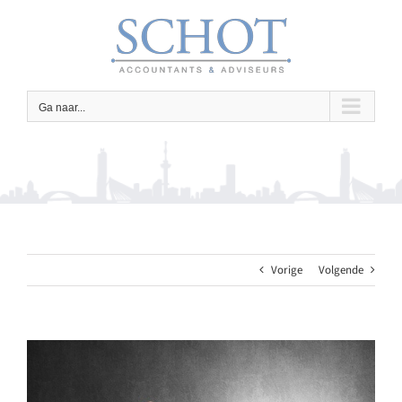
Ga
naar
inhoud
Ga naar...
Vorige
Volgende
Bekijk
grotere
afbeelding