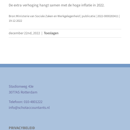
De extra verhoging hangt samen met de hoge inflatie in 2022.
Bron:Ministerie van Sociale Zaken en Werkgelegenheid | publicatie | 2022-0000283411 |
19-12-2022
december 22nd, 2022
|
Toeslagen
Stadionweg 43e
3077AS Rotterdam
Telefoon: 010-4801222
info@schotaccountants.nl
PRIVACYBELEID