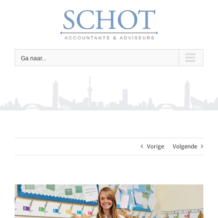
Ga
naar
inhoud
Ga naar...
Vorige
Volgende
Bekijk
grotere
afbeelding