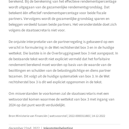
berekend. Bij de berekening van het effectieve rendementspercentage
wordt uitgegaan van de gezamenlijke rendementsgrondslag. Dat
betekent één effectief rendementspercentage voor beide fiscale
partners. Vervolgens wordt de gezamenlijke grondslag sparen en
beleggen verdeeld tussen beide partners. Het veronderstelde doet zich
volgens de staatssecretaris niet voor.
De onjuiste interpretatie van de partnerregeling is gebaseerd op een
verschil in formulering in de Wet rechtsherstel box 3 en in de huidige
wettekst. Die laatste is in de Overbruggingswet box 3 niet aangepast. In
de bestaande tekst wordt niet expliciet vermeld dat het forfaitaire
rendement berekend moet worden op basis van de waarde van de
bezittingen en schulden van de belastingplichtige en diens partner
tezamen. Dit volgt uit de huidige systematiek van box 3. In de Wet
rechtsherstel box 3 is dit wel expliciet opgenomen in de tekst.
Om misverstanden te voorkomen zal de staatssecretaris met een
wetsvoorstel komen waarmee de wettekst van box 3 met ingang van
2024 op dat punt wordt verduidelijkt.
Bron:Ministerie van Financiën | wetsvoorstel | 2022-0000311865 | 14-12-2022
december 22nd, 2022
|
Inkomstenbelasting