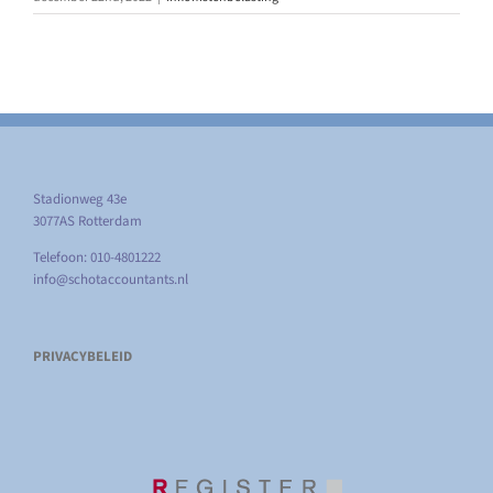
Stadionweg 43e
3077AS Rotterdam
Telefoon: 010-4801222
info@schotaccountants.nl
PRIVACYBELEID