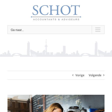
Ga
naar
inhoud
Ga naar...
Vorige
Volgende
Bekijk
grotere
afbeelding