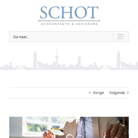
Ga
naar
inhoud
Ga naar...
Vorige
Volgende
Bekijk
grotere
afbeelding