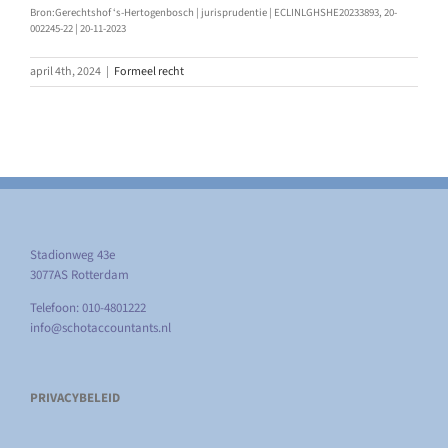
Bron:Gerechtshof ‘s-Hertogenbosch | jurisprudentie | ECLINLGHSHE20233893, 20-
002245-22 | 20-11-2023
april 4th, 2024
|
Formeel recht
Stadionweg 43e
3077AS Rotterdam
Telefoon: 010-4801222
info@schotaccountants.nl
PRIVACYBELEID