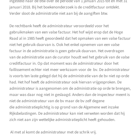
ingesteld naar de btw over de periode van 1 januari 2015 tot en met 31
januari 2018. Bij het boekenonderzoek is de creditfactuur ontdekt.
Verder sloot de administratie niet aan bij de aangiften btw.
De rechtbank heeft de administrateur veroordeeld voor het
gebruikmaken van een valse factuur. Het hof wijst erop dat de Hoge
Raad al in 1985 heeft geoordeeld dat het opmaken van een valse factuur
niet het gebruik daarvan is. Ook het enkel opnemen van een valse
factuur in de administratie is geen gebruik daarvan. Het overdragen
van de administratie aan de curator houdt wel het gebruik van de valse
creditfactuur in. Op dat moment was de administrateur door het
faillissement echter niet meer werkzaam voor de bv. De administrateur
is voorts ten laste gelegd dat hij de administratie van de bv niet op orde
had. Het hof heeft de administrateur ook hiervan vrijgesproken. De
administrateur is aangenomen om de administratie op orde te brengen,
maar was daar nog niet in geslaagd. Anders dan de inspecteur meent is
niet de administrateur van de bv maar de bv zelf degene
die administratieplichtig is op grond van de Algemene wet inzake
Rijksbelastingen. De administrateur kan niet verweten worden dat hij
zich niet aan zijn wettelijke administratieplicht heeft gehouden.
Al met al komt de administrateur met de schrik vrij.