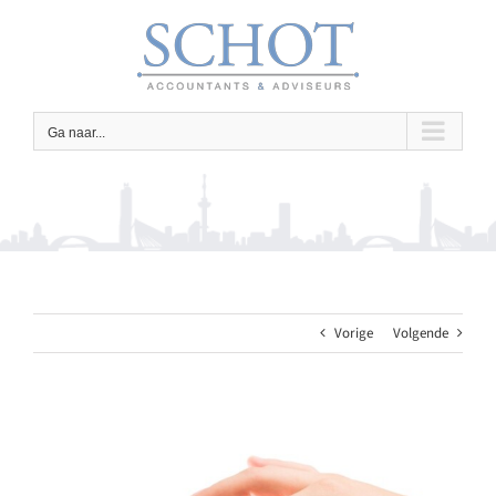
Ga
naar
inhoud
Ga naar...
Vorige
Volgende
Bekijk
grotere
afbeelding