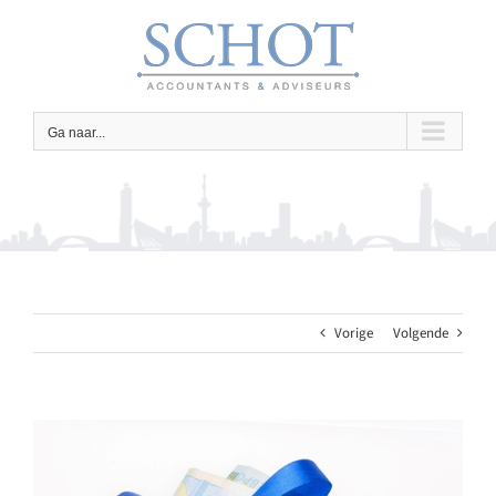
Ga
naar
inhoud
Ga naar...
Vorige
Volgende
Bekijk
grotere
afbeelding