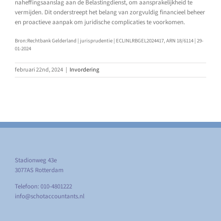
naheffingsaanslag aan de Belastingdienst, om aansprakelijkheid te
vermijden. Dit onderstreept het belang van zorgvuldig financieel beheer
en proactieve aanpak om juridische complicaties te voorkomen.
Bron:Rechtbank Gelderland | jurisprudentie | ECLINLRBGEL2024417, ARN 18/6114 | 29-
01-2024
februari 22nd, 2024
|
Invordering
Stadionweg 43e
3077AS Rotterdam
Telefoon: 010-4801222
info@schotaccountants.nl