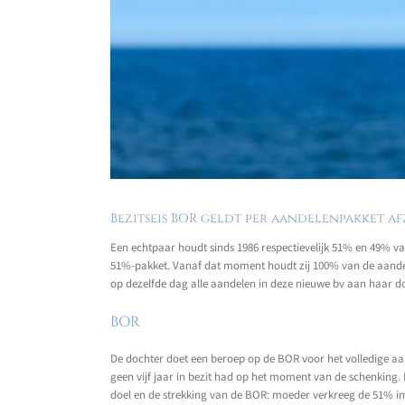
Bezitseis BOR geldt per aandelenpakket a
Een echtpaar houdt sinds 1986 respectievelijk 51% en 49% v
51%-pakket. Vanaf dat moment houdt zij 100% van de aandelen
op dezelfde dag alle aandelen in deze nieuwe bv aan haar d
BOR
De dochter doet een beroep op de BOR voor het volledige aan
geen vijf jaar in bezit had op het moment van de schenking. D
doel en de strekking van de BOR: moeder verkreeg de 51% im