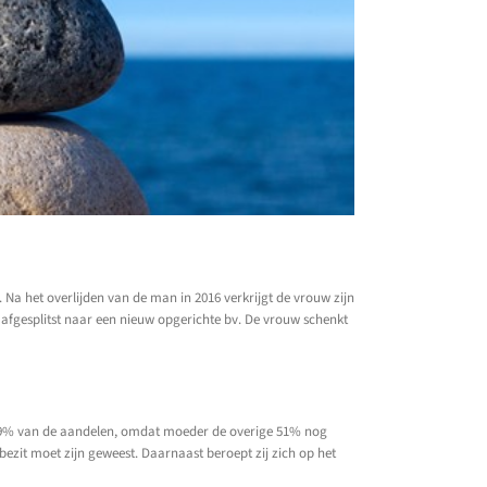
a het overlijden van de man in 2016 verkrijgt de vrouw zijn
 afgesplitst naar een nieuw opgerichte bv. De vrouw schenkt
op 49% van de aandelen, omdat moeder de overige 51% nog
 bezit moet zijn geweest. Daarnaast beroept zij zich op het