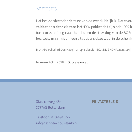
Bezitseis
Het hof oordeelt dat de tekst van de wet duidelijk is. Deze
voldoet aan deze eis voor het 49%-pakket dat zij sinds 1986 
toe aan een uitleg naar het doel en de strekking van de BOR,
bezitseis, maar niet in een situatie als deze waarin de schen
Bron:Gerechtshof Den Haag | jurisprudentie | ECLI:NL:GHDHA:2026:114 | 
februari 26th, 2026
|
Successiewet
Stadionweg 43e
PRIVACYBELEID
3077AS Rotterdam
Telefoon: 010-4801222
info@schotaccountants.nl