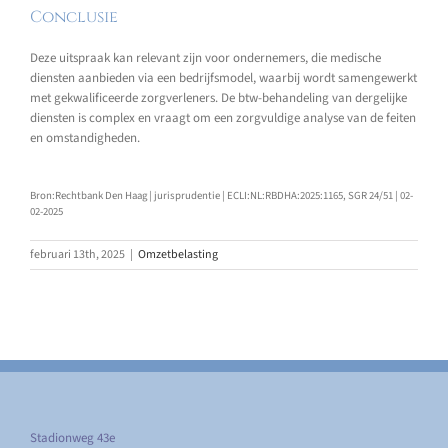
Conclusie
Deze uitspraak kan relevant zijn voor ondernemers, die medische
diensten aanbieden via een bedrijfsmodel, waarbij wordt samengewerkt
met gekwalificeerde zorgverleners. De btw-behandeling van dergelijke
diensten is complex en vraagt om een zorgvuldige analyse van de feiten
en omstandigheden.
Bron:Rechtbank Den Haag | jurisprudentie | ECLI:NL:RBDHA:2025:1165, SGR 24/51 | 02-
02-2025
februari 13th, 2025
|
Omzetbelasting
Stadionweg 43e