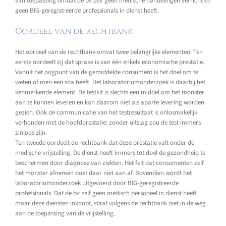
van toepassing omdat de bv zelf geen medische handelingen verricht en
geen BIG-geregistreerde professionals in dienst heeft.
Oordeel van de rechtbank
Het oordeel van de rechtbank omvat twee belangrijke elementen. Ten
eerste oordeelt zij dat sprake is van één enkele economische prestatie.
Vanuit het oogpunt van de gemiddelde consument is het doel om te
weten of men een soa heeft. Het laboratoriumonderzoek is daarbij het
kenmerkende element. De testkit is slechts een middel om het monster
aan te kunnen leveren en kan daarom niet als aparte levering worden
gezien. Ook de communicatie van het testresultaat is onlosmakelijk
verbonden met de hoofdprestatie: zonder uitslag zou de test immers
zinloos zijn.
Ten tweede oordeelt de rechtbank dat deze prestatie valt onder de
medische vrijstelling. De dienst heeft immers tot doel de gezondheid te
beschermen door diagnose van ziekten. Het feit dat consumenten zelf
het monster afnemen doet daar niet aan af. Bovendien wordt het
laboratoriumonderzoek uitgevoerd door BIG-geregistreerde
professionals. Dat de bv zelf geen medisch personeel in dienst heeft
maar deze diensten inkoopt, staat volgens de rechtbank niet in de weg
aan de toepassing van de vrijstelling.