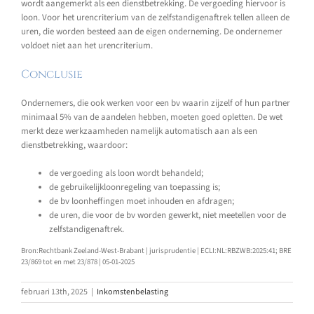
wordt aangemerkt als een dienstbetrekking. De vergoeding hiervoor is
loon. Voor het urencriterium van de zelfstandigenaftrek tellen alleen de
uren, die worden besteed aan de eigen onderneming. De ondernemer
voldoet niet aan het urencriterium.
Conclusie
Ondernemers, die ook werken voor een bv waarin zijzelf of hun partner
minimaal 5% van de aandelen hebben, moeten goed opletten. De wet
merkt deze werkzaamheden namelijk automatisch aan als een
dienstbetrekking, waardoor:
de vergoeding als loon wordt behandeld;
de gebruikelijkloonregeling van toepassing is;
de bv loonheffingen moet inhouden en afdragen;
de uren, die voor de bv worden gewerkt, niet meetellen voor de
zelfstandigenaftrek.
Bron:Rechtbank Zeeland-West-Brabant | jurisprudentie | ECLI:NL:RBZWB:2025:41; BRE
23/869 tot en met 23/878 | 05-01-2025
februari 13th, 2025
|
Inkomstenbelasting