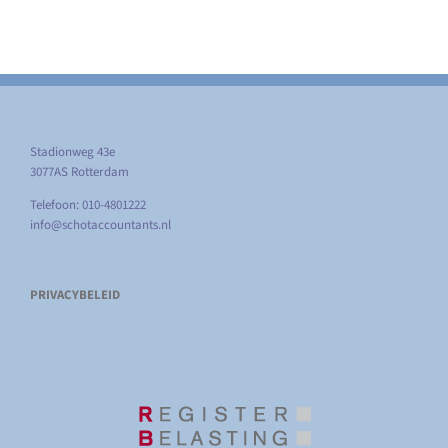
Stadionweg 43e
3077AS Rotterdam
Telefoon: 010-4801222
info@schotaccountants.nl
PRIVACYBELEID