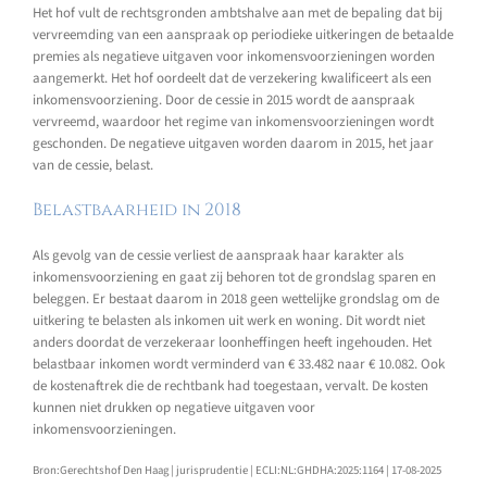
Het hof vult de rechtsgronden ambtshalve aan met de bepaling dat bij
vervreemding van een aanspraak op periodieke uitkeringen de betaalde
premies als negatieve uitgaven voor inkomensvoorzieningen worden
aangemerkt. Het hof oordeelt dat de verzekering kwalificeert als een
inkomensvoorziening. Door de cessie in 2015 wordt de aanspraak
vervreemd, waardoor het regime van inkomensvoorzieningen wordt
geschonden. De negatieve uitgaven worden daarom in 2015, het jaar
van de cessie, belast.
Belastbaarheid in 2018
Als gevolg van de cessie verliest de aanspraak haar karakter als
inkomensvoorziening en gaat zij behoren tot de grondslag sparen en
beleggen. Er bestaat daarom in 2018 geen wettelijke grondslag om de
uitkering te belasten als inkomen uit werk en woning. Dit wordt niet
anders doordat de verzekeraar loonheffingen heeft ingehouden. Het
belastbaar inkomen wordt verminderd van € 33.482 naar € 10.082. Ook
de kostenaftrek die de rechtbank had toegestaan, vervalt. De kosten
kunnen niet drukken op negatieve uitgaven voor
inkomensvoorzieningen.
Bron:Gerechtshof Den Haag | jurisprudentie | ECLI:NL:GHDHA:2025:1164 | 17-08-2025