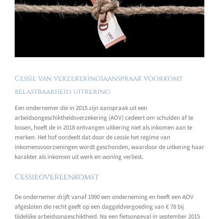
Cessie van verzekeringsaanspraak voorkomt
belastbaarheid uitkering
Een ondernemer die in 2015 zijn aanspraak uit een
arbeidsongeschiktheidsverzekering (AOV) cedeert om schulden af te
lossen, hoeft de in 2018 ontvangen uitkering niet als inkomen aan te
merken. Het hof oordeelt dat door de cessie het regime van
inkomensvoorzieningen wordt geschonden, waardoor de uitkering haar
karakter als inkomen uit werk en woning verliest.
Cessieovereenkomst
De ondernemer drijft vanaf 1990 een onderneming en heeft een AOV
afgesloten die recht geeft op een daggeldvergoeding van € 78 bij
tijdelijke arbeidsongeschiktheid. Na een fietsongeval in september 2015