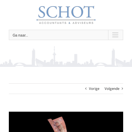
Ga
naar
inhoud
Ga naar...
Vorige
Volgende
Bekijk
grotere
afbeelding