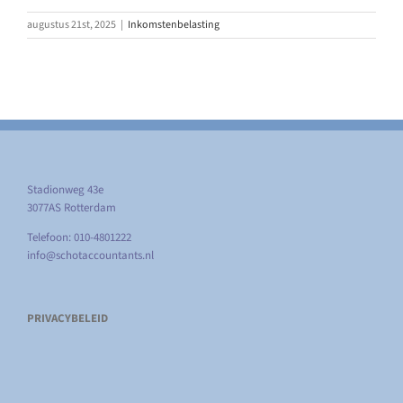
augustus 21st, 2025
|
Inkomstenbelasting
Stadionweg 43e
3077AS Rotterdam
Telefoon: 010-4801222
info@schotaccountants.nl
PRIVACYBELEID