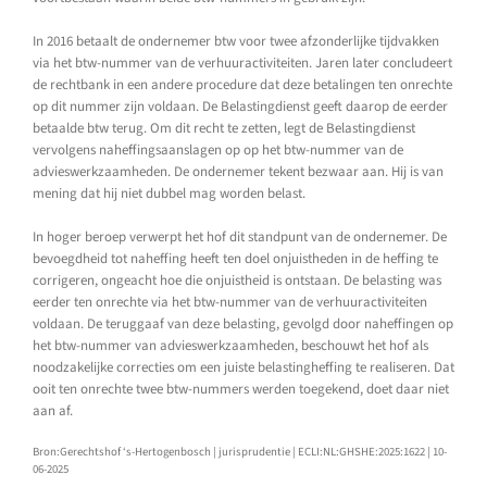
In 2016 betaalt de ondernemer btw voor twee afzonderlijke tijdvakken
via het btw-nummer van de verhuuractiviteiten. Jaren later concludeert
de rechtbank in een andere procedure dat deze betalingen ten onrechte
op dit nummer zijn voldaan. De Belastingdienst geeft daarop de eerder
betaalde btw terug. Om dit recht te zetten, legt de Belastingdienst
vervolgens naheffingsaanslagen op op het btw-nummer van de
advieswerkzaamheden. De ondernemer tekent bezwaar aan. Hij is van
mening dat hij niet dubbel mag worden belast.
In hoger beroep verwerpt het hof dit standpunt van de ondernemer. De
bevoegdheid tot naheffing heeft ten doel onjuistheden in de heffing te
corrigeren, ongeacht hoe die onjuistheid is ontstaan. De belasting was
eerder ten onrechte via het btw-nummer van de verhuuractiviteiten
voldaan. De teruggaaf van deze belasting, gevolgd door naheffingen op
het btw-nummer van advieswerkzaamheden, beschouwt het hof als
noodzakelijke correcties om een juiste belastingheffing te realiseren. Dat
ooit ten onrechte twee btw-nummers werden toegekend, doet daar niet
aan af.
Bron:Gerechtshof ‘s-Hertogenbosch | jurisprudentie | ECLI:NL:GHSHE:2025:1622 | 10-
06-2025