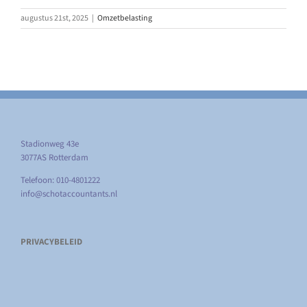
augustus 21st, 2025
|
Omzetbelasting
Stadionweg 43e
3077AS Rotterdam
Telefoon: 010-4801222
info@schotaccountants.nl
PRIVACYBELEID