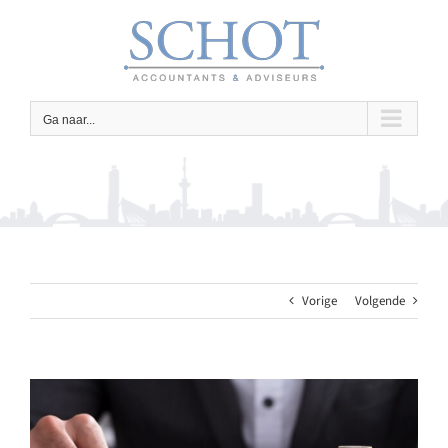
Ga
naar
inhoud
Ga naar...
Vorige
Volgende
Bekijk
grotere
afbeelding