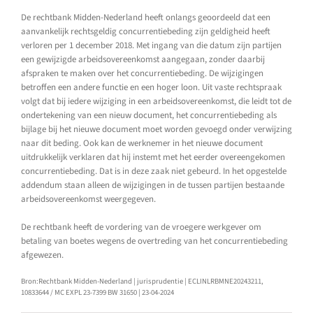
De rechtbank Midden-Nederland heeft onlangs geoordeeld dat een
aanvankelijk rechtsgeldig concurrentiebeding zijn geldigheid heeft
verloren per 1 december 2018. Met ingang van die datum zijn partijen
een gewijzigde arbeidsovereenkomst aangegaan, zonder daarbij
afspraken te maken over het concurrentiebeding. De wijzigingen
betroffen een andere functie en een hoger loon. Uit vaste rechtspraak
volgt dat bij iedere wijziging in een arbeidsovereenkomst, die leidt tot de
ondertekening van een nieuw document, het concurrentiebeding als
bijlage bij het nieuwe document moet worden gevoegd onder verwijzing
naar dit beding. Ook kan de werknemer in het nieuwe document
uitdrukkelijk verklaren dat hij instemt met het eerder overeengekomen
concurrentiebeding. Dat is in deze zaak niet gebeurd. In het opgestelde
addendum staan alleen de wijzigingen in de tussen partijen bestaande
arbeidsovereenkomst weergegeven.
De rechtbank heeft de vordering van de vroegere werkgever om
betaling van boetes wegens de overtreding van het concurrentiebeding
afgewezen.
Bron:Rechtbank Midden-Nederland | jurisprudentie | ECLINLRBMNE20243211,
10833644 / MC EXPL 23-7399 BW 31650 | 23-04-2024