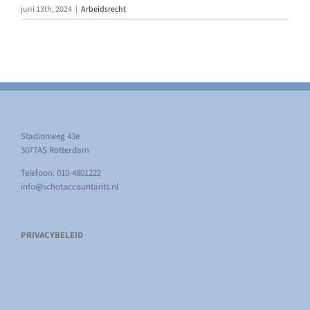
juni 13th, 2024
|
Arbeidsrecht
Stadionweg 43e
3077AS Rotterdam
Telefoon: 010-4801222
info@schotaccountants.nl
PRIVACYBELEID