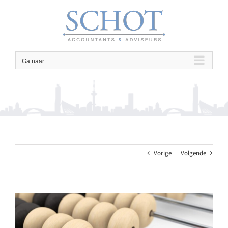
Ga
naar
inhoud
Ga naar...
Vorige
Volgende
Bekijk
grotere
afbeelding