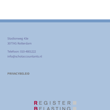
Stadionweg 43e
3077AS Rotterdam
Telefoon: 010-4801222
info@schotaccountants.nl
PRIVACYBELEID