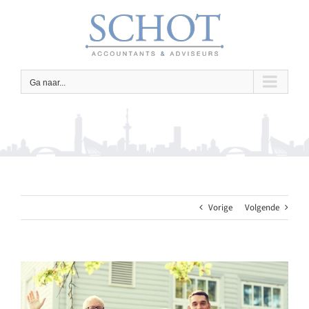
Ga
naar
inhoud
Ga naar...
Vorige
Volgende
Bekijk
grotere
afbeelding