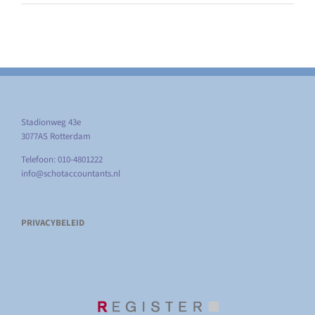
Stadionweg 43e
3077AS Rotterdam
Telefoon: 010-4801222
info@schotaccountants.nl
PRIVACYBELEID