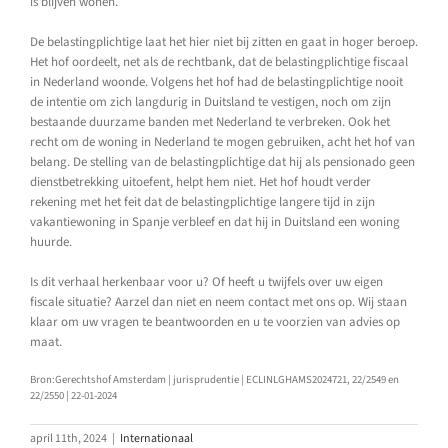
is blijven wonen.
De belastingplichtige laat het hier niet bij zitten en gaat in hoger beroep.
Het hof oordeelt, net als de rechtbank, dat de belastingplichtige fiscaal
in Nederland woonde. Volgens het hof had de belastingplichtige nooit
de intentie om zich langdurig in Duitsland te vestigen, noch om zijn
bestaande duurzame banden met Nederland te verbreken. Ook het
recht om de woning in Nederland te mogen gebruiken, acht het hof van
belang. De stelling van de belastingplichtige dat hij als pensionado geen
dienstbetrekking uitoefent, helpt hem niet. Het hof houdt verder
rekening met het feit dat de belastingplichtige langere tijd in zijn
vakantiewoning in Spanje verbleef en dat hij in Duitsland een woning
huurde.
Is dit verhaal herkenbaar voor u? Of heeft u twijfels over uw eigen
fiscale situatie? Aarzel dan niet en neem contact met ons op. Wij staan
klaar om uw vragen te beantwoorden en u te voorzien van advies op
maat.
Bron:Gerechtshof Amsterdam | jurisprudentie | ECLINLGHAMS2024721, 22/2549 en
22/2550 | 22-01-2024
april 11th, 2024
|
Internationaal