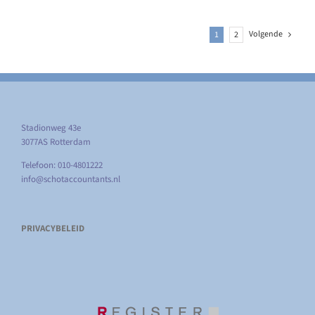
Volgende
1
2
Stadionweg 43e
3077AS Rotterdam
Telefoon: 010-4801222
info@schotaccountants.nl
PRIVACYBELEID