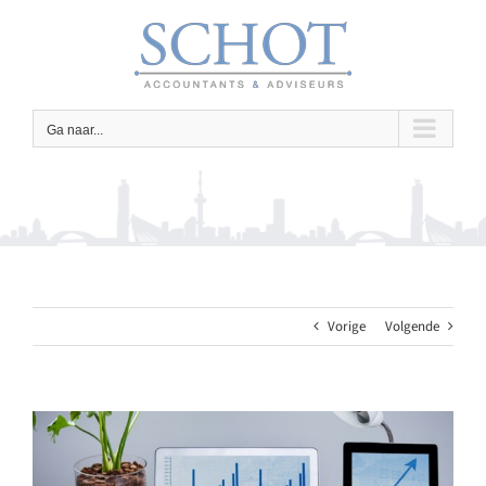
Ga
naar
inhoud
Ga naar...
Vorige
Volgende
Bekijk
grotere
afbeelding