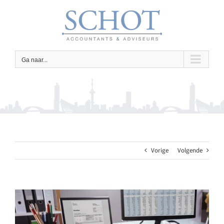
Ga
naar
inhoud
Ga naar...
Vorige
Volgende
Bekijk
grotere
afbeelding