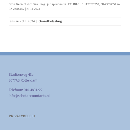
Bron:Gerechtshof Den Haag | jurisprudentie | ECLINLGHDHA20232353, BK-23/00051 en
BK-23/00052 | 29-11-2023
januari 25th, 2024
|
Omzetbelasting
Stadionweg 43e
3077AS Rotterdam
Telefoon: 010-4801222
info@schotaccountants.nl
PRIVACYBELEID