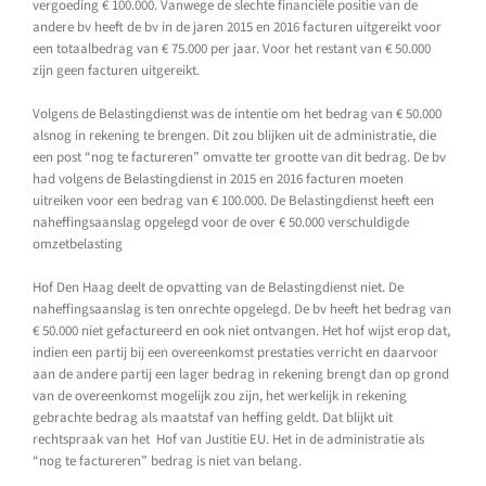
vergoeding € 100.000. Vanwege de slechte financiële positie van de
andere bv heeft de bv in de jaren 2015 en 2016 facturen uitgereikt voor
een totaalbedrag van € 75.000 per jaar. Voor het restant van € 50.000
zijn geen facturen uitgereikt.
Volgens de Belastingdienst was de intentie om het bedrag van € 50.000
alsnog in rekening te brengen. Dit zou blijken uit de administratie, die
een post “nog te factureren” omvatte ter grootte van dit bedrag. De bv
had volgens de Belastingdienst in 2015 en 2016 facturen moeten
uitreiken voor een bedrag van € 100.000. De Belastingdienst heeft een
naheffingsaanslag opgelegd voor de over € 50.000 verschuldigde
omzetbelasting
Hof Den Haag deelt de opvatting van de Belastingdienst niet. De
naheffingsaanslag is ten onrechte opgelegd. De bv heeft het bedrag van
€ 50.000 niet gefactureerd en ook niet ontvangen. Het hof wijst erop dat,
indien een partij bij een overeenkomst prestaties verricht en daarvoor
aan de andere partij een lager bedrag in rekening brengt dan op grond
van de overeenkomst mogelijk zou zijn, het werkelijk in rekening
gebrachte bedrag als maatstaf van heffing geldt. Dat blijkt uit
rechtspraak van het Hof van Justitie EU. Het in de administratie als
“nog te factureren” bedrag is niet van belang.