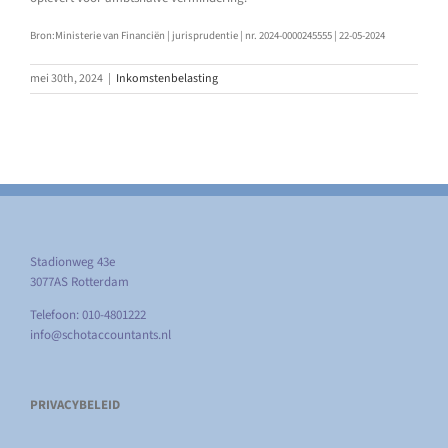
Bron:Ministerie van Financiën | jurisprudentie | nr. 2024-0000245555 | 22-05-2024
mei 30th, 2024
|
Inkomstenbelasting
Stadionweg 43e
3077AS Rotterdam
Telefoon: 010-4801222
info@schotaccountants.nl
PRIVACYBELEID