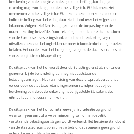
berekening van de hoogte van de algemene heffingskorting geen
rekening mag worden gehouden met vrijgesteld EU-inkomen. Het
meenemen van het vrijgestelde EU-inkomen zou neerkomen op een
indirecte heffing van belasting door Nederland over het vrijgestelde
inkomen. Volgens Hof Den Haag geldt voor de toepassing van de
ouderenkorting hetzelfde. Door rekening te houden met het pensioen
van de Europese Investeringsbank zou de ouderenkorting lager
uitvallen en zou de belanghebbende meer inkomstenbelasting moeten
betalen. Het oordeel van het hof getuigt volgens de staatssecretaris niet
van een onjuiste rechtsopvatting.
De uitspraak van het hof wordt door de Belastingdienst als richtsnoer
genomen bij de behandeling van nog niet vaststaande
belastingaanslagen. Naar aanleiding van deze uitspraak vervalt het
eerder door de staatssecretaris ingenomen standpunt dat bij de
berekening van de ouderenkorting het vrijgestelde EU-salaris deel
uitmaakt van het verzamelinkomen.
De uitspraak van het hof vormt nieuwe jurisprudentie op grond
waarvan geen ambtshalve vermindering van onherroepelijk
vaststaande belastingaanslagen wordt verleend. Het herziene standpunt
van de staatssecretaris vormt nieuw beleid, dat eveneens geen grond
oplevert voor ambtshalve vermindering.