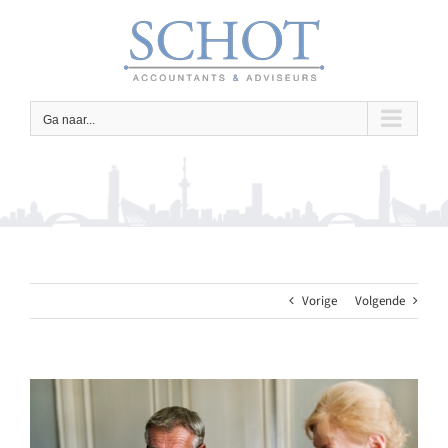
Ga
naar
inhoud
Ga naar...
Vorige
Volgende
Bekijk
grotere
afbeelding