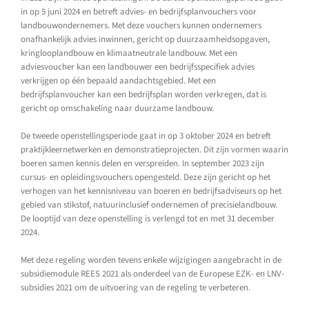
in op 5 juni 2024 en betreft advies- en bedrijfsplanvouchers voor
landbouwondernemers. Met deze vouchers kunnen ondernemers
onafhankelijk advies inwinnen, gericht op duurzaamheidsopgaven,
kringlooplandbouw en klimaatneutrale landbouw. Met een
adviesvoucher kan een landbouwer een bedrijfsspecifiek advies
verkrijgen op één bepaald aandachtsgebied. Met een
bedrijfsplanvoucher kan een bedrijfsplan worden verkregen, dat is
gericht op omschakeling naar duurzame landbouw.
De tweede openstellingsperiode gaat in op 3 oktober 2024 en betreft
praktijkleernetwerken en demonstratieprojecten. Dit zijn vormen waarin
boeren samen kennis delen en verspreiden. In september 2023 zijn
cursus- en opleidingsvouchers opengesteld. Deze zijn gericht op het
verhogen van het kennisniveau van boeren en bedrijfsadviseurs op het
gebied van stikstof, natuurinclusief ondernemen of precisielandbouw.
De looptijd van deze openstelling is verlengd tot en met 31 december
2024.
Met deze regeling worden tevens enkele wijzigingen aangebracht in de
subsidiemodule REES 2021 als onderdeel van de Europese EZK- en LNV-
subsidies 2021 om de uitvoering van de regeling te verbeteren.