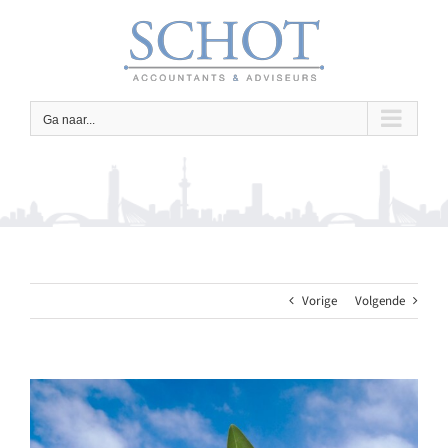
Ga
naar
inhoud
Ga naar...
Vorige
Volgende
Bekijk
grotere
afbeelding