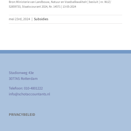
Bron:Ministerie van Landbouw, Natuur en Voedselkwaliteit | besluit | nr. WJZ/
52859733, Staatscourant 2024, Nr. 14571 | 13-05-2024
mei 23rd, 2024
|
Subsidies
Stadionweg 43e
3077AS Rotterdam
Telefoon: 010-4801222
info@schotaccountants.nl
PRIVACYBELEID