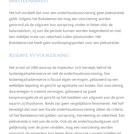
Baksteenarrest
Het hof oordeelt dat voor een onderhoudsvoorziening geen piekvereiste
geldt. Volgens het Baksteenarrest mag een voorziening worden
gevormd als de uitgaven hun oorsprong vinden in feiten vóór de
balansdatum, zij aan die periode kunnen worden toegerekend en met
een redelijke mate van zekerheid zullen plaatsvinden. Het
Baksteenarrest biedt geen aanknopingspunten voor een piekvereiste.
Reserve vs voorziening
Het arrest uit 1980 waarop de inspecteur zich beroept, betrof de
kostenegalisatiereserve en niet de onderhoudsvoorziening. Een
kostenegalisatiereserve is fiscaal eigen vermogen, gebaseerd op een
wettelijke bepaling en gericht op egalisatie van kosten. Een voorziening
daarentegen is vreemd vermogen, gebaseerd op goed
koopmansgebruik en gericht op het toedelen van uitgaven aan de jaren
waarin zij thuishoren. Beide zijn geen vergelijkbare fenomenen. Het hof
bevestigt dat voor een fiscale onderhoudsvoorziening alleen de criteria
uit het Baksteenarrest gelden: oorsprong, toerekening en zekerheid. Een
piekvereiste is niet aan de orde. Ook als de onderhoudsuitgaven zich
gelijkmatig over de jaren verdelen, mag een voorziening worden
gevormd. De inspecteur kan tegen deze uitspraak cassatie instellen bij