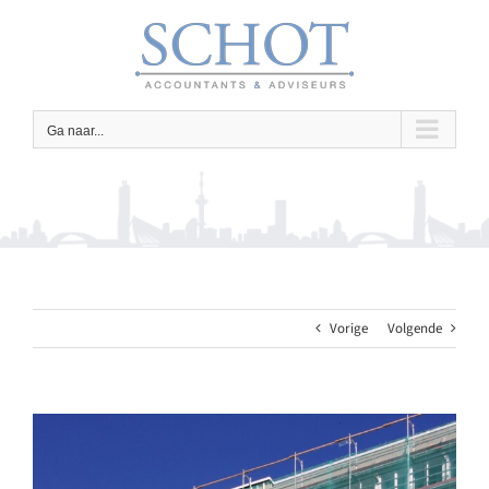
Ga
naar
inhoud
Ga naar...
Vorige
Volgende
Bekijk
grotere
afbeelding