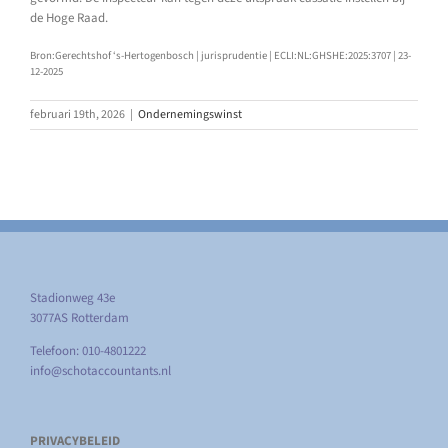
de Hoge Raad.
Bron:Gerechtshof ‘s-Hertogenbosch | jurisprudentie | ECLI:NL:GHSHE:2025:3707 | 23-
12-2025
februari 19th, 2026
|
Ondernemingswinst
Stadionweg 43e
3077AS Rotterdam
Telefoon: 010-4801222
info@schotaccountants.nl
PRIVACYBELEID