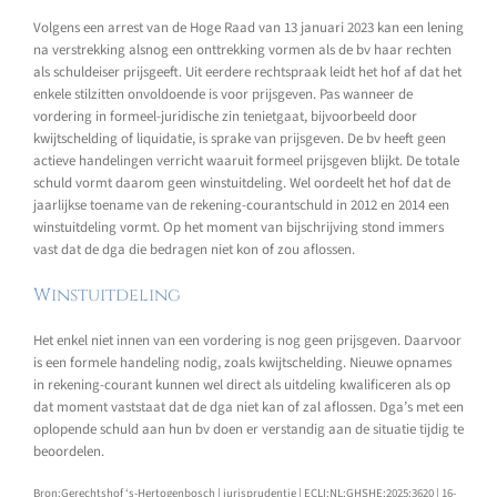
Volgens een arrest van de Hoge Raad van 13 januari 2023 kan een lening
na verstrekking alsnog een onttrekking vormen als de bv haar rechten
als schuldeiser prijsgeeft. Uit eerdere rechtspraak leidt het hof af dat het
enkele stilzitten onvoldoende is voor prijsgeven. Pas wanneer de
vordering in formeel-juridische zin tenietgaat, bijvoorbeeld door
kwijtschelding of liquidatie, is sprake van prijsgeven. De bv heeft geen
actieve handelingen verricht waaruit formeel prijsgeven blijkt. De totale
schuld vormt daarom geen winstuitdeling. Wel oordeelt het hof dat de
jaarlijkse toename van de rekening-courantschuld in 2012 en 2014 een
winstuitdeling vormt. Op het moment van bijschrijving stond immers
vast dat de dga die bedragen niet kon of zou aflossen.
Winstuitdeling
Het enkel niet innen van een vordering is nog geen prijsgeven. Daarvoor
is een formele handeling nodig, zoals kwijtschelding. Nieuwe opnames
in rekening-courant kunnen wel direct als uitdeling kwalificeren als op
dat moment vaststaat dat de dga niet kan of zal aflossen. Dga’s met een
oplopende schuld aan hun bv doen er verstandig aan de situatie tijdig te
beoordelen.
Bron:Gerechtshof ‘s-Hertogenbosch | jurisprudentie | ECLI:NL:GHSHE:2025:3620 | 16-