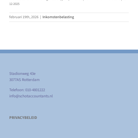
12-2025
februari 19th, 2026
|
Inkomstenbelasting
Stadionweg 43e
3077AS Rotterdam
Telefoon: 010-4801222
info@schotaccountants.nl
PRIVACYBELEID