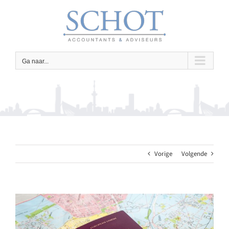
Ga
naar
inhoud
Ga naar...
Vorige
Volgende
Bekijk
grotere
afbeelding