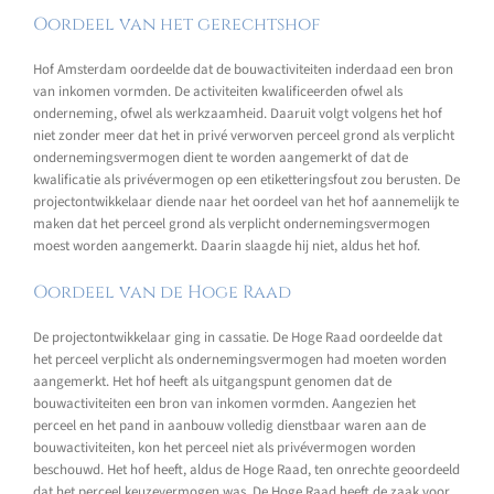
Oordeel van het gerechtshof
Hof Amsterdam oordeelde dat de bouwactiviteiten inderdaad een bron
van inkomen vormden. De activiteiten kwalificeerden ofwel als
onderneming, ofwel als werkzaamheid. Daaruit volgt volgens het hof
niet zonder meer dat het in privé verworven perceel grond als verplicht
ondernemingsvermogen dient te worden aangemerkt of dat de
kwalificatie als privévermogen op een etiketteringsfout zou berusten. De
projectontwikkelaar diende naar het oordeel van het hof aannemelijk te
maken dat het perceel grond als verplicht ondernemingsvermogen
moest worden aangemerkt. Daarin slaagde hij niet, aldus het hof.
Oordeel van de Hoge Raad
De projectontwikkelaar ging in cassatie. De Hoge Raad oordeelde dat
het perceel verplicht als ondernemingsvermogen had moeten worden
aangemerkt. Het hof heeft als uitgangspunt genomen dat de
bouwactiviteiten een bron van inkomen vormden. Aangezien het
perceel en het pand in aanbouw volledig dienstbaar waren aan de
bouwactiviteiten, kon het perceel niet als privévermogen worden
beschouwd. Het hof heeft, aldus de Hoge Raad, ten onrechte geoordeeld
dat het perceel keuzevermogen was. De Hoge Raad heeft de zaak voor