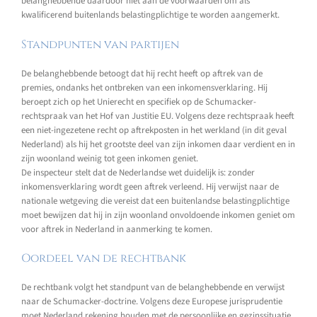
belanghebbende daardoor niet aan de voorwaarden om als
kwalificerend buitenlands belastingplichtige te worden aangemerkt.
Standpunten van partijen
De belanghebbende betoogt dat hij recht heeft op aftrek van de
premies, ondanks het ontbreken van een inkomensverklaring. Hij
beroept zich op het Unierecht en specifiek op de Schumacker-
rechtspraak van het Hof van Justitie EU. Volgens deze rechtspraak heeft
een niet-ingezetene recht op aftrekposten in het werkland (in dit geval
Nederland) als hij het grootste deel van zijn inkomen daar verdient en in
zijn woonland weinig tot geen inkomen geniet.
De inspecteur stelt dat de Nederlandse wet duidelijk is: zonder
inkomensverklaring wordt geen aftrek verleend. Hij verwijst naar de
nationale wetgeving die vereist dat een buitenlandse belastingplichtige
moet bewijzen dat hij in zijn woonland onvoldoende inkomen geniet om
voor aftrek in Nederland in aanmerking te komen.
Oordeel van de rechtbank
De rechtbank volgt het standpunt van de belanghebbende en verwijst
naar de Schumacker-doctrine. Volgens deze Europese jurisprudentie
moet Nederland rekening houden met de persoonlijke en gezinssituatie