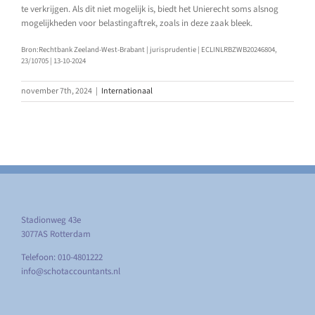
te verkrijgen. Als dit niet mogelijk is, biedt het Unierecht soms alsnog
mogelijkheden voor belastingaftrek, zoals in deze zaak bleek.
Bron:Rechtbank Zeeland-West-Brabant | jurisprudentie | ECLINLRBZWB20246804,
23/10705 | 13-10-2024
november 7th, 2024
|
Internationaal
Stadionweg 43e
3077AS Rotterdam
Telefoon: 010-4801222
info@schotaccountants.nl