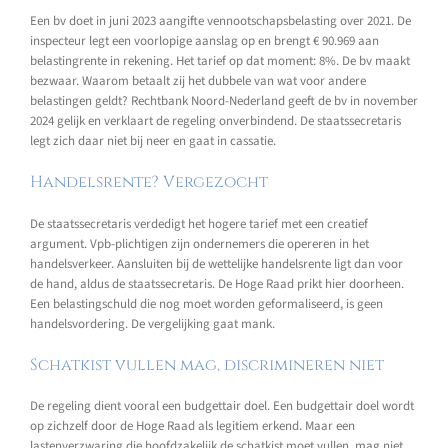
Een bv doet in juni 2023 aangifte vennootschapsbelasting over 2021. De
inspecteur legt een voorlopige aanslag op en brengt € 90.969 aan
belastingrente in rekening. Het tarief op dat moment: 8%. De bv maakt
bezwaar. Waarom betaalt zij het dubbele van wat voor andere
belastingen geldt? Rechtbank Noord-Nederland geeft de bv in november
2024 gelijk en verklaart de regeling onverbindend. De staatssecretaris
legt zich daar niet bij neer en gaat in cassatie.
Handelsrente? Vergezocht
De staatssecretaris verdedigt het hogere tarief met een creatief
argument. Vpb-plichtigen zijn ondernemers die opereren in het
handelsverkeer. Aansluiten bij de wettelijke handelsrente ligt dan voor
de hand, aldus de staatssecretaris. De Hoge Raad prikt hier doorheen.
Een belastingschuld die nog moet worden geformaliseerd, is geen
handelsvordering. De vergelijking gaat mank.
Schatkist vullen mag, discrimineren niet
De regeling dient vooral een budgettair doel. Een budgettair doel wordt
op zichzelf door de Hoge Raad als legitiem erkend. Maar een
lastenverzwaring die hoofdzakelijk de schatkist moet vullen, mag niet