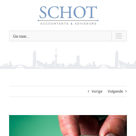
Ga
naar
inhoud
Ga naar...
Vorige
Volgende
Bekijk
grotere
afbeelding