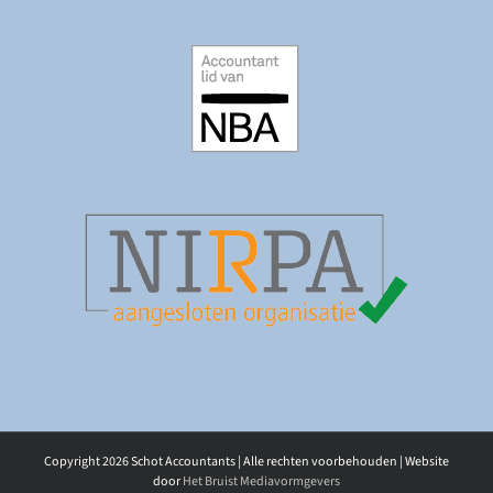
Copyright
2026 Schot Accountants | Alle rechten voorbehouden | Website
door
Het Bruist Mediavormgevers