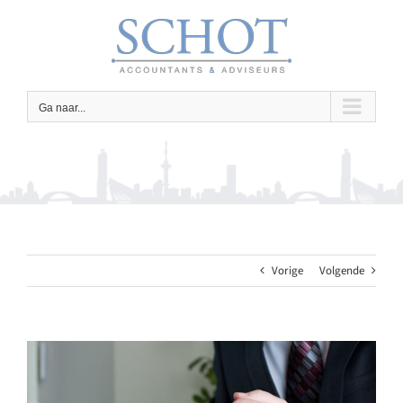
Ga
naar
inhoud
Ga naar...
Vorige
Volgende
Bekijk
grotere
afbeelding