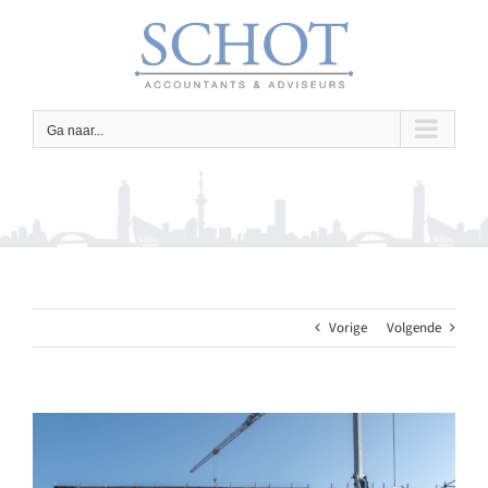
Ga
naar
inhoud
Ga naar...
Vorige
Volgende
Bekijk
grotere
afbeelding