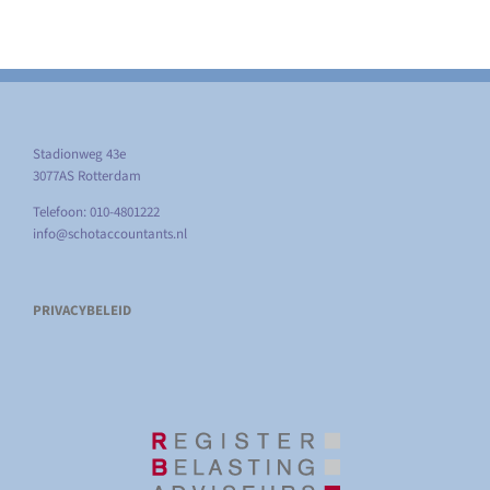
Stadionweg 43e
3077AS Rotterdam
Telefoon: 010-4801222
info@schotaccountants.nl
PRIVACYBELEID