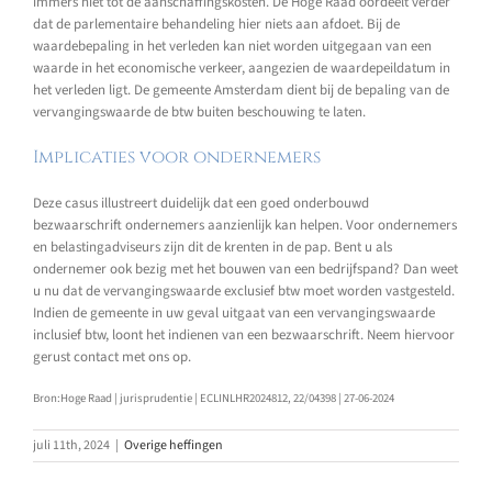
immers niet tot de aanschaffingskosten. De Hoge Raad oordeelt verder
dat de parlementaire behandeling hier niets aan afdoet. Bij de
waardebepaling in het verleden kan niet worden uitgegaan van een
waarde in het economische verkeer, aangezien de waardepeildatum in
het verleden ligt. De gemeente Amsterdam dient bij de bepaling van de
vervangingswaarde de btw buiten beschouwing te laten.
Implicaties voor ondernemers
Deze casus illustreert duidelijk dat een goed onderbouwd
bezwaarschrift ondernemers aanzienlijk kan helpen. Voor ondernemers
en belastingadviseurs zijn dit de krenten in de pap. Bent u als
ondernemer ook bezig met het bouwen van een bedrijfspand? Dan weet
u nu dat de vervangingswaarde exclusief btw moet worden vastgesteld.
Indien de gemeente in uw geval uitgaat van een vervangingswaarde
inclusief btw, loont het indienen van een bezwaarschrift. Neem hiervoor
gerust contact met ons op.
Bron:Hoge Raad | jurisprudentie | ECLINLHR2024812, 22/04398 | 27-06-2024
juli 11th, 2024
|
Overige heffingen