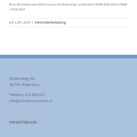
Bron:Ministerie van Infrastructuur en Waterstaat | publicatie | IENW/BSK-2024/178884
| 30-06-2024
juli 11th, 2024
|
Inkomstenbelasting
Stadionweg 43e
3077AS Rotterdam
Telefoon: 010-4801222
info@schotaccountants.nl
PRIVACYBELEID