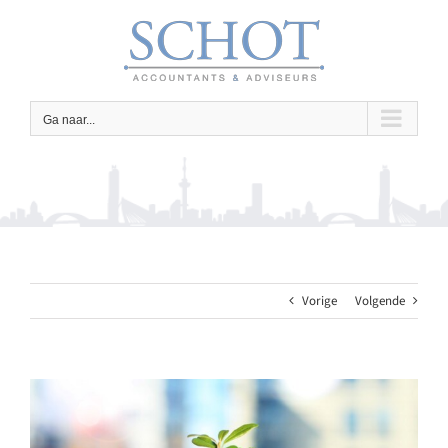
Ga
naar
inhoud
Ga naar...
Vorige
Volgende
Bekijk
grotere
afbeelding