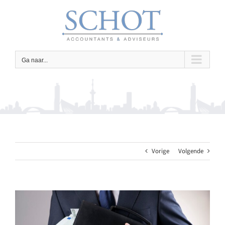
Ga
naar
inhoud
Ga naar...
Vorige
Volgende
Bekijk
grotere
afbeelding