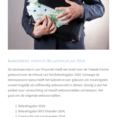
Kamerbrief inhoud Belastingplan 2024
De staatssecretaris van Financiën heeft een brief naar de Tweede Kamer
gestuurd over de inhoud van het Belastingplan 2024. Vanwege de
demissionaire status heeft het kabinet ervoor gekozen om maatregelen
zoveel mogelijk als zelfstandig wetsvoorstel in dienen. Gevolg is dat het
pakket naar verwachting uit twaalf wetsvoorstellen zal bestaan. Het
gaat om de volgende wetsvoorstellen:
Belastingplan 2024;
Belastingplan BES Eilanden 2024;
Overige fiscale maatregelen 2024;