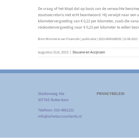
De vraag of het klopt dat op basis van de verwachte benzinep
staatssecretaris niet echt beantwoord. Hij verwijst naar een
kilometervergoeding van € 0,22 per kilometer, zoals die vana
reiskostenvergoeding naar € 0,23 per kilometer te willen bez
Bron:Ministerie van Financiën | publicatie | 2023-0000188039 | 22-08-2023
augustus 31st, 2023
|
Douane en Accijnzen
Stadionweg 43e
PRIVACYBELEID
3077AS Rotterdam
Telefoon: 010-4801222
info@schotaccountants.nl