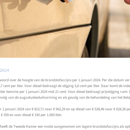
2024
ord over de hoogte van de brandstofaccijns per 1 januari 2024. Per die datum verva
7 cent per liter. Voor diesel bedraagt de stijging 5,6 cent per liter. Daar komt de i
liter benzine per 1 januari 2024 met 21 cent. Voor diesel bedraagt prijsstijging ruim 1
gevolg van de augustusbesluitvorming en als gevolg van de behandeling van het Bela
er 1 januari 2024 van € 823,71 naar € 962,29 en op diesel van € 528,46 naar € 628,36 
359 en voor diesel € 330 per 1.000 liter.
 heeft de Tweede Kamer een motie aangenomen om lagere brandstofaccijns als optie