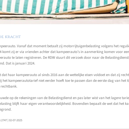
de kracht
mpeerauto. Vanaf dat moment betaalt zij motorrijtuigenbelasting volgens het regulier
4 komt zij er via vrienden achter dat kampeerauto’s in aanmerking komen voor een v
auto te laten registreren. De RDW stuurt dit verzoek door naar de Belastingdienst
nd. Dat is januari 2024.
 dat haar kampeerauto al sinds 2016 aan de wettelijke eisen voldoet en dat zij recht
ij het kampeerautotarief niet eerder hoeft toe te passen dan de eerste dag van het t
 rechtbank.
trouwde op de rekeningen van de Belastingdienst en pas later wist van het lagere tari
belasting blijft haar eigen verantwoordelijkheid. Bovendien bepaalt de wet dat het 
gegrond.
2747 | 02-07-2025