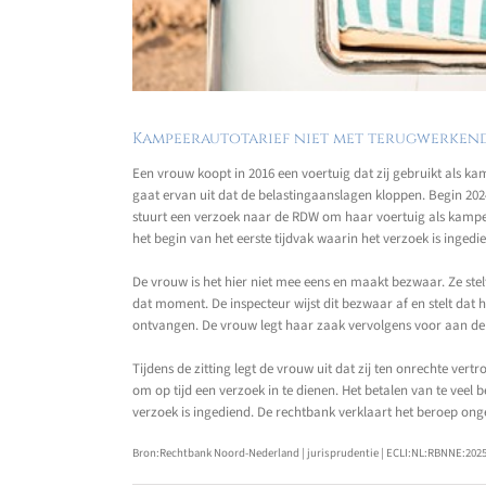
Kampeerautotarief niet met terugwerken
Een vrouw koopt in 2016 een voertuig dat zij gebruikt als ka
gaat ervan uit dat de belastingaanslagen kloppen. Begin 202
stuurt een verzoek naar de RDW om haar voertuig als kampeer
het begin van het eerste tijdvak waarin het verzoek is ingedie
De vrouw is het hier niet mee eens en maakt bezwaar. Ze stelt
dat moment. De inspecteur wijst dit bezwaar af en stelt dat h
ontvangen. De vrouw legt haar zaak vervolgens voor aan de
Tijdens de zitting legt de vrouw uit dat zij ten onrechte ver
om op tijd een verzoek in te dienen. Het betalen van te veel 
verzoek is ingediend. De rechtbank verklaart het beroep on
Bron:Rechtbank Noord-Nederland | jurisprudentie | ECLI:NL:RBNNE:2025: