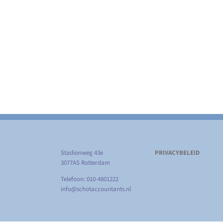
Stadionweg 43e
PRIVACYBELEID
3077AS Rotterdam
Telefoon: 010-4801222
info@schotaccountants.nl