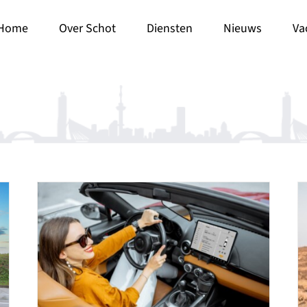
Home
Over Schot
Diensten
Nieuws
Va
Kampeerautotarief niet met
k
terugwerkende kracht
mt
Autobelastingen