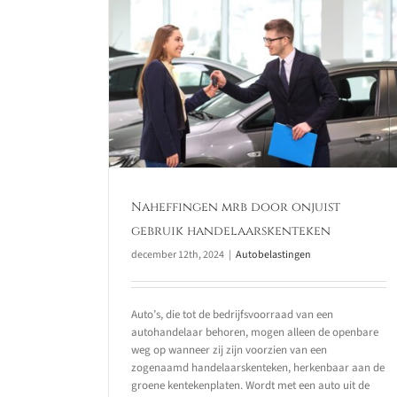
Met een geschorst voertuig
weg op? Tijdens evenement
kan dat
or onjuist
Autobelastingen
skenteken
Naheffingen mrb door onjuist
gebruik handelaarskenteken
december 12th, 2024
|
Autobelastingen
Auto’s, die tot de bedrijfsvoorraad van een
autohandelaar behoren, mogen alleen de openbare
weg op wanneer zij zijn voorzien van een
zogenaamd handelaarskenteken, herkenbaar aan de
groene kentekenplaten. Wordt met een auto uit de