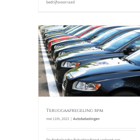
bedrijfsvoorraad
Ontbrekend instructieboek
Autobelastingen
ng bpm
Teruggaafregeling bpm
mei 11th, 2023
|
Autobelastingen