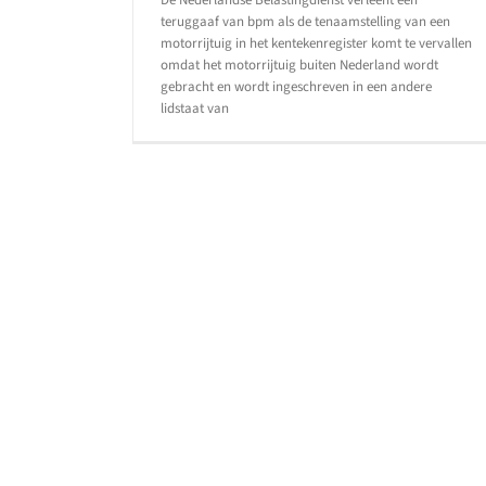
De Nederlandse Belastingdienst verleent een
teruggaaf van bpm als de tenaamstelling van een
motorrijtuig in het kentekenregister komt te vervallen
omdat het motorrijtuig buiten Nederland wordt
gebracht en wordt ingeschreven in een andere
lidstaat van
Schending Unierechtelijk
verdedigingsbeginsel leidt 
vernietiging naheffing bp
Autobelastingen