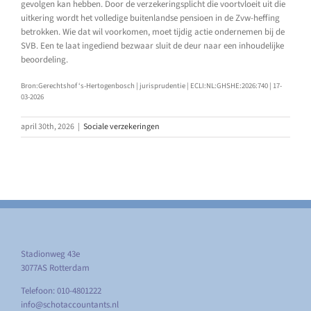
gevolgen kan hebben. Door de verzekeringsplicht die voortvloeit uit die
uitkering wordt het volledige buitenlandse pensioen in de Zvw-heffing
betrokken. Wie dat wil voorkomen, moet tijdig actie ondernemen bij de
SVB. Een te laat ingediend bezwaar sluit de deur naar een inhoudelijke
beoordeling.
Bron:Gerechtshof ‘s-Hertogenbosch | jurisprudentie | ECLI:NL:GHSHE:2026:740 | 17-
03-2026
april 30th, 2026
|
Sociale verzekeringen
Stadionweg 43e
3077AS Rotterdam
Telefoon: 010-4801222
info@schotaccountants.nl