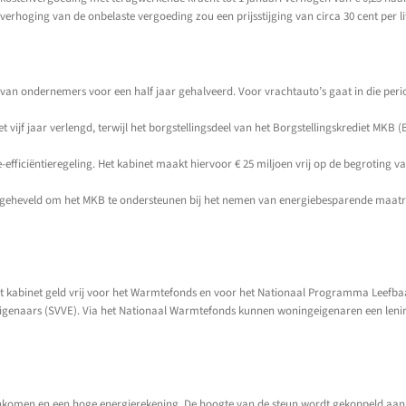
verhoging van de onbelaste vergoeding zou een prijsstijging van circa 30 cent per 
s van ondernemers voor een half jaar gehalveerd. Voor vrachtauto’s gaat in die perio
vijf jaar verlengd, terwijl het borgstellingsdeel van het Borgstellingskrediet MKB
-efficiëntieregeling. Het kabinet maakt hiervoor € 25 miljoen vrij op de begroting v
ergeheveld om het MKB te ondersteunen bij het nemen van energiebesparende maatreg
kabinet geld vrij voor het Warmtefonds en voor het Nationaal Programma Leefbaarh
eigenaars (SVVE). Via het Nationaal Warmtefonds kunnen woningeigenaren een len
komen en een hoge energierekening. De hoogte van de steun wordt gekoppeld aan 