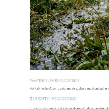
Maatregelen energiecrisis
Het kabinet heeft een aantal maatregelen aangekondigd in v
Reiskostenvergoeding
In plaats daarvan wil het kabinet de maximale onbelaste rei