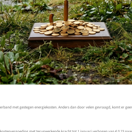
erband met gestegen energiekosten. Anders dan door velen gevraagd, komt er geen
skostenvergoeding met terugwerkende kracht tot 1 januari verhogen van € 0,23 naar 