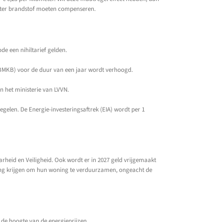
liter brandstof moeten compenseren.
de een nihiltarief gelden.
 (BMKB) voor de duur van een jaar wordt verhoogd.
an het ministerie van LVVN.
elen. De Energie-investeringsaftrek (EIA) wordt per 1
eid en Veiligheid. Ook wordt er in 2027 geld vrijgemaakt
ing krijgen om hun woning te verduurzamen, ongeacht de
de hoogte van de energieprijzen.