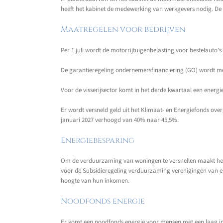
heeft het kabinet de medewerking van werkgevers nodig. De 
Maatregelen voor bedrijven
Per 1 juli wordt de motorrijtuigenbelasting voor bestelauto’
De garantieregeling ondernemersfinanciering (GO) wordt met 
Voor de visserijsector komt in het derde kwartaal een energie
Er wordt versneld geld uit het Klimaat- en Energiefonds ov
januari 2027 verhoogd van 40% naar 45,5%.
Energiebesparing
Om de verduurzaming van woningen te versnellen maakt het 
voor de Subsidieregeling verduurzaming verenigingen van 
hoogte van hun inkomen.
Noodfonds energie
Er komt een noodfonds energie voor mensen met een laag in