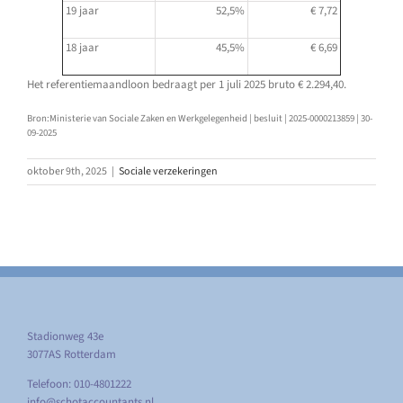
19 jaar
52,5%
€ 7,72
18 jaar
45,5%
€ 6,69
Het referentiemaandloon bedraagt per 1 juli 2025 bruto € 2.294,40.
Bron:Ministerie van Sociale Zaken en Werkgelegenheid | besluit | 2025-0000213859 | 30-
09-2025
oktober 9th, 2025
|
Sociale verzekeringen
Stadionweg 43e
3077AS Rotterdam
Telefoon: 010-4801222
info@schotaccountants.nl