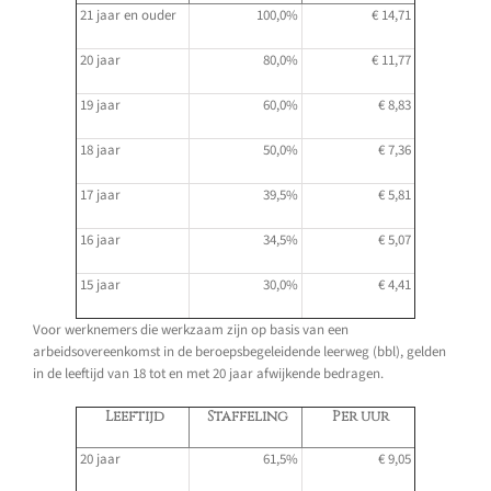
21 jaar en ouder
100,0%
€ 14,71
20 jaar
80,0%
€ 11,77
19 jaar
60,0%
€ 8,83
18 jaar
50,0%
€ 7,36
17 jaar
39,5%
€ 5,81
16 jaar
34,5%
€ 5,07
15 jaar
30,0%
€ 4,41
Voor werknemers die werkzaam zijn op basis van een
arbeidsovereenkomst in de beroepsbegeleidende leerweg (bbl), gelden
in de leeftijd van 18 tot en met 20 jaar afwijkende bedragen.
Leeftijd
Staffeling
Per uur
20 jaar
61,5%
€ 9,05