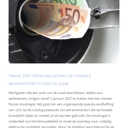
Vanaf 2027 extra belasting op fossiele
brandstofauto van de zaak
Werkgevers die een auto van de zaak beschikbaar stellen aan
werknemers, krijgen vanaf 1 januari 2027 te maken met een nieuwe
fiscale maatregel. Het gaat om een zogenoemde pseudo-eindheffing
van 12% op de cataloguswaarde van personenauto’s die op fossiele
brandstof rijden en (mede) privé worden gebruikt. De maatregel is
onderdeel van het klimaatbeleid en moet de overstap naar volledig
elektrische mobiliteit versnellen. Waar de bijtelling terechtkomt bij de