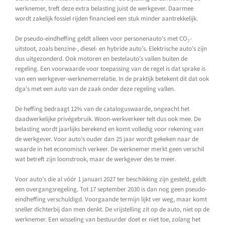
werknemer, treft deze extra belasting juist de werkgever. Daarmee
wordt zakelijk fossiel rijden financieel een stuk minder aantrekkelijk.
De pseudo-eindheffing geldt alleen voor personenauto’s met CO₂-
uitstoot, zoals benzine-, diesel- en hybride auto’s. Elektrische auto’s zijn
dus uitgezonderd. Ook motoren en bestelauto’s vallen buiten de
regeling. Een voorwaarde voor toepassing van de regel is dat sprake is
van een werkgever-werknemerrelatie. In de praktijk betekent dit dat ook
dga’s met een auto van de zaak onder deze regeling vallen.
De heffing bedraagt 12% van de cataloguswaarde, ongeacht het
daadwerkelijke privégebruik. Woon-werkverkeer telt dus ook mee. De
belasting wordt jaarlijks berekend en komt volledig voor rekening van
de werkgever. Voor auto’s ouder dan 25 jaar wordt gekeken naar de
waarde in het economisch verkeer. De werknemer merkt geen verschil
wat betreft zijn loonstrook, maar de werkgever des te meer.
Voor auto’s die al vóór 1 januari 2027 ter beschikking zijn gesteld, geldt
een overgangsregeling. Tot 17 september 2030 is dan nog geen pseudo-
eindheffing verschuldigd. Voorgaande termijn lijkt ver weg, maar komt
sneller dichterbij dan men denkt. De vrijstelling zit op de auto, niet op de
werknemer. Een wisseling van bestuurder doet er niet toe, zolang het