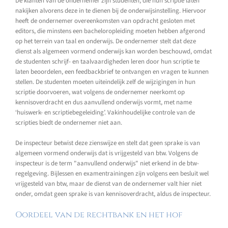
De klanten van de ondernemer zijn studenten, die hun scriptie laten
nakijken alvorens deze in te dienen bij de onderwijsinstelling. Hiervoor
heeft de ondernemer overeenkomsten van opdracht gesloten met
editors, die minstens een bacheloropleiding moeten hebben afgerond
op het terrein van taal en onderwijs. De ondernemer stelt dat deze
dienst als algemeen vormend onderwijs kan worden beschouwd, omdat
de studenten schrijf- en taalvaardigheden leren door hun scriptie te
laten beoordelen, een feedbackbrief te ontvangen en vragen te kunnen
stellen. De studenten moeten uiteindelijk zelf de wijzigingen in hun
scriptie doorvoeren, wat volgens de ondernemer neerkomt op
kennisoverdracht en dus aanvullend onderwijs vormt, met name
‘huiswerk- en scriptiebegeleiding’. Vakinhoudelijke controle van de
scripties biedt de ondernemer niet aan.
De inspecteur betwist deze zienswijze en stelt dat geen sprake is van
algemeen vormend onderwijs dat is vrijgesteld van btw. Volgens de
inspecteur is de term "aanvullend onderwijs" niet erkend in de btw-
regelgeving. Bijlessen en examentrainingen zijn volgens een besluit wel
vrijgesteld van btw, maar de dienst van de ondernemer valt hier niet
onder, omdat geen sprake is van kennisoverdracht, aldus de inspecteur.
Oordeel van de rechtbank en het hof