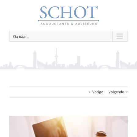
Ga
naar
inhoud
Ga naar...
Vorige
Volgende
Bekijk
grotere
afbeelding