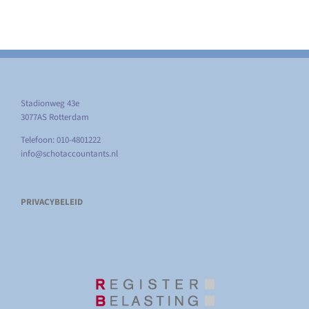
Stadionweg 43e
3077AS Rotterdam
Telefoon: 010-4801222
info@schotaccountants.nl
PRIVACYBELEID