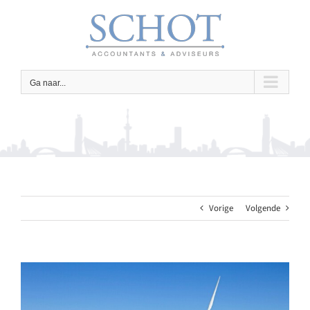
Ga
naar
inhoud
Ga naar...
Vorige
Volgende
Bekijk
grotere
afbeelding