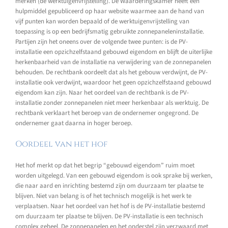
merken (de werktuigenvrijstelling). De Waarderingskamer heeft een
hulpmiddel gepubliceerd op haar website waarmee aan de hand van
vijf punten kan worden bepaald of de werktuigenvrijstelling van
toepassing is op een bedrijfsmatig gebruikte zonnepaneleninstallatie.
Partijen zijn het oneens over de volgende twee punten: is de PV-
installatie een opzichzelfstaand gebouwd eigendom en blijft de uiterlijke
herkenbaarheid van de installatie na verwijdering van de zonnepanelen
behouden. De rechtbank oordeelt dat als het gebouw verdwijnt, de PV-
installatie ook verdwijnt, waardoor het geen opzichzelfstaand gebouwd
eigendom kan zijn. Naar het oordeel van de rechtbank is de PV-
installatie zonder zonnepanelen niet meer herkenbaar als werktuig. De
rechtbank verklaart het beroep van de ondernemer ongegrond. De
ondernemer gaat daarna in hoger beroep.
Oordeel van het hof
Het hof merkt op dat het begrip “gebouwd eigendom” ruim moet
worden uitgelegd. Van een gebouwd eigendom is ook sprake bij werken,
die naar aard en inrichting bestemd zijn om duurzaam ter plaatse te
blijven. Niet van belang is of het technisch mogelijk is het werk te
verplaatsen. Naar het oordeel van het hof is de PV-installatie bestemd
om duurzaam ter plaatse te blijven. De PV-installatie is een technisch
complex geheel. De zonnepanelen en het onderstel zijn verzwaard met