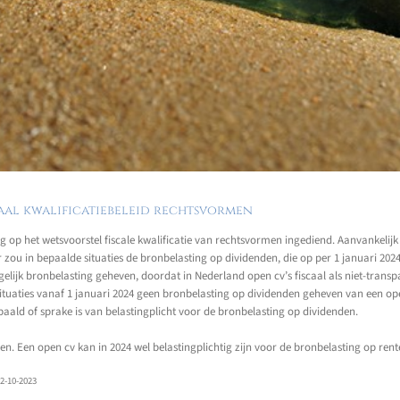
aal kwalificatiebeleid rechtsvormen
ing op het wetsvoorstel fiscale kwalificatie van rechtsvormen ingediend. Aanvanke
r zou in bepaalde situaties de bronbelasting op dividenden, die op per 1 januari 20
gelijk bronbelasting geheven, doordat in Nederland open cv’s fiscaal als niet-trans
ituaties vanaf 1 januari 2024 geen bronbelasting op dividenden geheven van een op
aald of sprake is van belastingplicht voor de bronbelasting op dividenden.
n. Een open cv kan in 2024 wel belastingplichtig zijn voor de bronbelasting op rente
12-10-2023