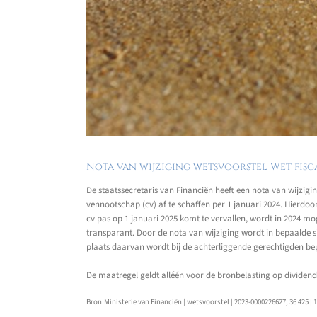
Nota van wijziging wetsvoorstel Wet fisc
De staatssecretaris van Financiën heeft een nota van wijzig
vennootschap (cv) af te schaffen per 1 januari 2024. Hierdoo
cv pas op 1 januari 2025 komt te vervallen, wordt in 2024 mo
transparant. Door de nota van wijziging wordt in bepaalde s
plaats daarvan wordt bij de achterliggende gerechtigden bep
De maatregel geldt alléén voor de bronbelasting op dividende
Bron:Ministerie van Financiën | wetsvoorstel | 2023-0000226627, 36 425 | 