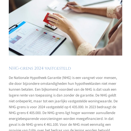
NHG-grens 2024 vastgesteld
De Nationale Hypotheek Garantie (NHG) is een vangnet voor mensen,
die door bijzondere omstandigheden hun hypotheeklasten niet meer
kunnen betalen. Een bijkomend voordeel van de NHG is dat vaak een
lagere rente van toepassing is dan zonder de garantie. De NHG geldt
niet onbeperkt, maar tot een jaarlijks vastgestelde woningwaarde. De
NHG-grens is voor 2024 vastgesteld op € 435.000. In 2023 bedraagt de
NHG-grens € 405.000. De NHG-grens ligt hoger wanneer aanvullende
energiebesparende voorzieningen worden meegefinancierd. In dat
geval is de NHG-grens € 461.100. Voor de NHG moet eenmalig een
provisie van 0,6% over het bedrag van de lening worden betaald.