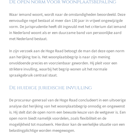
De open norm voor woonplaatsbepaling
Waar iemand woont, wordt naar de omstandigheden beoordeeld. Deze
eenvoudige regel bestaat al meer dan 130 jaar in vrijwel ongewijzigde
vorm. De jurisprudentie heeft dit ingevuld met het criterium dat iemand
in Nederland woont als er een duurzame band van persoonlijke aard
met Nederland bestaat.
In zijn verzoek aan de Hoge Raad betoogt de man dat deze open norm
aan herijking toe is. Het woonplaatsbegrip is naar zijn mening
onvoldoende precies en voorzienbaar geworden. Hij pleit voor een
striktere invulling, waarbij het begrip wonen uit het normale
spraakgebruik centraal staat.
De huidige juridische invulling
De procureur-generaal van de Hoge Raad concludeert in een uitvoerige
analyse dat herijking van het woonplaatsbegrip onnodig en ongewenst
is. Hij stelt dat de open norm een bewuste keuze van de wetgever is. Een
open norm biedt namelijk voordelen, zoals flexibiliteit en de
mogelijkheid tot maatwerk. Hierdoor kan de werkelijke situatie van een
belastingplichtige worden meegewogen.