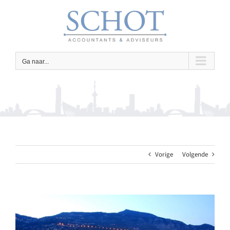
Ga
naar
inhoud
Ga naar...
Vorige
Volgende
Bekijk
grotere
afbeelding