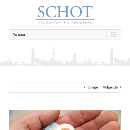
Ga
naar
inhoud
Ga naar...
Vorige
Volgende
Bekijk
grotere
afbeelding