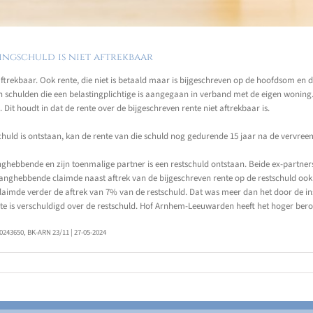
ngschuld is niet aftrekbaar
ftrekbaar. Ook rente, die niet is betaald maar is bijgeschreven op de hoofdsom en
n schulden die een belastingplichtige is aangegaan in verband met de eigen woning
 Dit houdt in dat de rente over de bijgeschreven rente niet aftrekbaar is.
chuld is ontstaan, kan de rente van die schuld nog gedurende 15 jaar na de vervre
hebbende en zijn toenmalige partner is een restschuld ontstaan. Beide ex-partners 
anghebbende claimde naast aftrek van de bijgeschreven rente op de restschuld ook a
aimde verder de aftrek van 7% van de restschuld. Dat was meer dan het door de ins
ente is verschuldigd over de restschuld. Hof Arnhem-Leeuwarden heeft het hoger b
43650, BK-ARN 23/11 | 27-05-2024