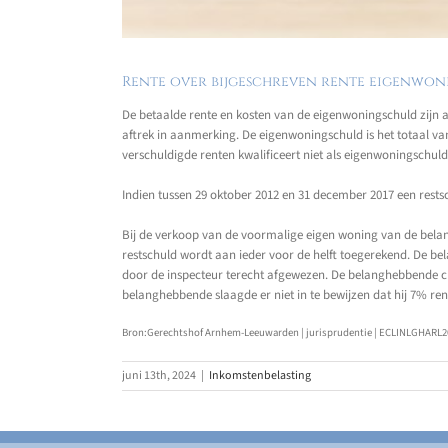
Rente over bijgeschreven rente eigenwoni
De betaalde rente en kosten van de eigenwoningschuld zijn a
aftrek in aanmerking. De eigenwoningschuld is het totaal va
verschuldigde renten kwalificeert niet als eigenwoningschuld.
Indien tussen 29 oktober 2012 en 31 december 2017 een rests
Bij de verkoop van de voormalige eigen woning van de belang
restschuld wordt aan ieder voor de helft toegerekend. De bel
door de inspecteur terecht afgewezen. De belanghebbende cl
belanghebbende slaagde er niet in te bewijzen dat hij 7% r
Bron:Gerechtshof Arnhem-Leeuwarden | jurisprudentie | ECLINLGHARL202
juni 13th, 2024
|
Inkomstenbelasting