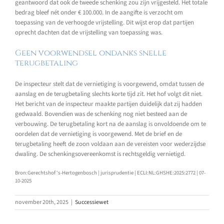
geantwoord dat ook de tweede schenking zou zijn vrijgesteld. Het totale
bedrag bleef nét onder € 100.000. In de aangifte is verzocht om
toepassing van de verhoogde vrijstelling. Dit wijst erop dat partijen
oprecht dachten dat de vrijstelling van toepassing was.
Geen voorwendsel ondanks snelle
terugbetaling
De inspecteur stelt dat de vernietiging is voorgewend, omdat tussen de
aanslag en de terugbetaling slechts korte tijd zit. Het hof volgt dit niet.
Het bericht van de inspecteur maakte partijen duidelijk dat zij hadden
gedwaald. Bovendien was de schenking nog niet besteed aan de
verbouwing. De terugbetaling kort na de aanslag is onvoldoende om te
oordelen dat de vernietiging is voorgewend. Met de brief en de
terugbetaling heeft de zoon voldaan aan de vereisten voor wederzijdse
dwaling. De schenkingsovereenkomst is rechtsgeldig vernietigd.
Bron:Gerechtshof ‘s-Hertogenbosch | jurisprudentie | ECLI:NL:GHSHE:2025:2772 | 07-
10-2025
november 20th, 2025
|
Successiewet