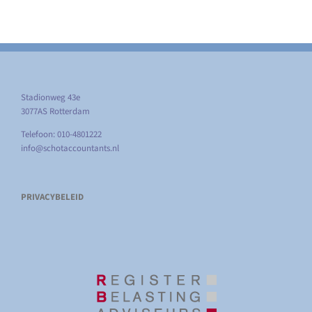
Stadionweg 43e
3077AS Rotterdam
Telefoon: 010-4801222
info@schotaccountants.nl
PRIVACYBELEID