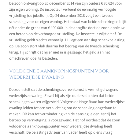
De zoon ontvangt op 26 december 2014 van zijn ouders € 70.624 voor
zijn eigen woning. De inspecteur verleent de eenmalig verhoogde
vrijstelling (de jubelton). Op 24 december 2018 volgt een tweede
schenking voor de eigen woning. Het totaal van beide schenkingen blijft
nét onder de grens van € 100.000. In de aangifte doet de zoon opnieuw
een beroep op de verhoogde vrijstelling. De inspecteur wijst dit af. De
vrijstelling geldt slechts eenmalig. Hij legt een aanslag schenkbelasting
op. De zoon stort vlak daarna het bedrag van de tweede schenking
terug. Hij schrijft dat hij er niet in is geslaagd het geld aan het
omschreven doel te besteden.
Voldoende aanknopingspunten voor
wederzijdse dwaling
De zoon stelt dat de schenkingsovereenkomst is vernietigd wegens
wederzijdse dwaling. Zowel hij als zijn ouders dachten dat beide
schenkingen waren vrijgesteld. Volgens de Hoge Raad kan wederzijdse
dwaling leiden tot een verplichting om de schenking ongedaan te
maken. Dit kan tot vermindering van de aanslag leiden, tenzij het
beroep op vernietiging is voorgewend. Het hof oordeelt dat de zoon
voldoende aanknopingspunten voor wederzijdse dwaling heeft
verschaft. De belastingadviseur van vader heeft op diens vraag