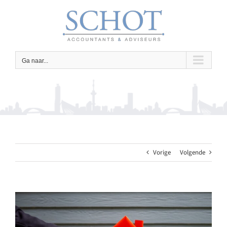
Ga
naar
inhoud
Ga naar...
Vorige
Volgende
Bekijk
grotere
afbeelding