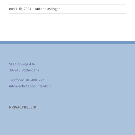
mei 11th, 2023
|
Autobelastingen
Stadionweg 43e
3077AS Rotterdam
Telefoon: 010-4801222
info@schotaccountants.nl
PRIVACYBELEID