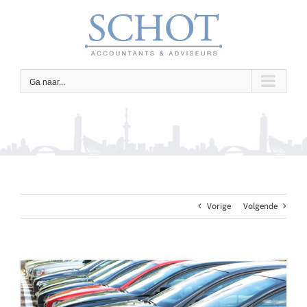
Ga
naar
inhoud
Ga naar...
Vorige
Volgende
Bekijk
grotere
afbeelding