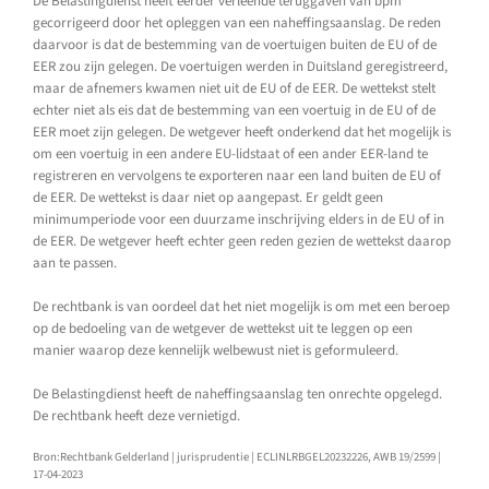
De Belastingdienst heeft eerder verleende teruggaven van bpm
gecorrigeerd door het opleggen van een naheffingsaanslag. De reden
daarvoor is dat de bestemming van de voertuigen buiten de EU of de
EER zou zijn gelegen. De voertuigen werden in Duitsland geregistreerd,
maar de afnemers kwamen niet uit de EU of de EER. De wettekst stelt
echter niet als eis dat de bestemming van een voertuig in de EU of de
EER moet zijn gelegen. De wetgever heeft onderkend dat het mogelijk is
om een voertuig in een andere EU-lidstaat of een ander EER-land te
registreren en vervolgens te exporteren naar een land buiten de EU of
de EER. De wettekst is daar niet op aangepast. Er geldt geen
minimumperiode voor een duurzame inschrijving elders in de EU of in
de EER. De wetgever heeft echter geen reden gezien de wettekst daarop
aan te passen.
De rechtbank is van oordeel dat het niet mogelijk is om met een beroep
op de bedoeling van de wetgever de wettekst uit te leggen op een
manier waarop deze kennelijk welbewust niet is geformuleerd.
De Belastingdienst heeft de naheffingsaanslag ten onrechte opgelegd.
De rechtbank heeft deze vernietigd.
Bron:Rechtbank Gelderland | jurisprudentie | ECLINLRBGEL20232226, AWB 19/2599 |
17-04-2023