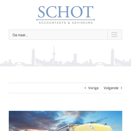
Ga
naar
inhoud
Ga naar...
Vorige
Volgende
Bekijk
grotere
afbeelding