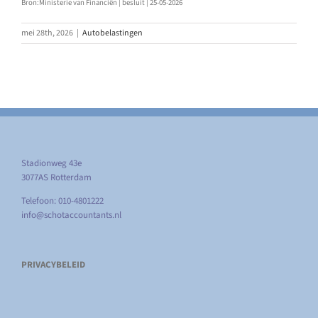
Bron:Ministerie van Financiën | besluit | 25-05-2026
mei 28th, 2026
|
Autobelastingen
Stadionweg 43e
3077AS Rotterdam
Telefoon: 010-4801222
info@schotaccountants.nl
PRIVACYBELEID