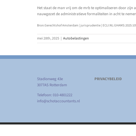
Het staat de man vrij om de mrb te optimaliseren door zijn a
nauwgezet de administratieve formaliteiten in acht te neme
Bron:Gerechtshof Amsterdam | jurisprudentie | ECLI:NL:GHAMS:2025:1050
mei 28th, 2025
|
Autobelastingen
Stadionweg 43e
PRIVACYBELEID
3077AS Rotterdam
Telefoon: 010-4801222
info@schotaccountants.nl
Copyright
2026 Schot Accountants | Alle rechten voorbehouden 