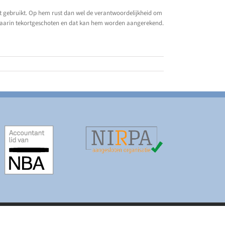
niet gebruikt. Op hem rust dan wel de verantwoordelijkheid om
s daarin tekortgeschoten en dat kan hem worden aangerekend.