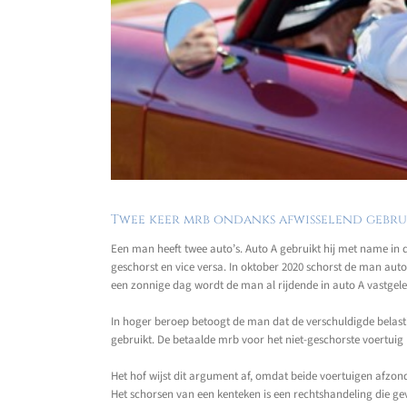
Twee keer mrb ondanks afwisselend gebru
Een man heeft twee auto’s. Auto A gebruikt hij met name in de
geschorst en vice versa. In oktober 2020 schorst de man auto 
een zonnige dag wordt de man al rijdende in auto A vastgele
In hoger beroep betoogt de man dat de verschuldigde belast
gebruikt. De betaalde mrb voor het niet-geschorste voertui
Het hof wijst dit argument af, omdat beide voertuigen afzonder
Het schorsen van een kenteken is een rechtshandeling die ge