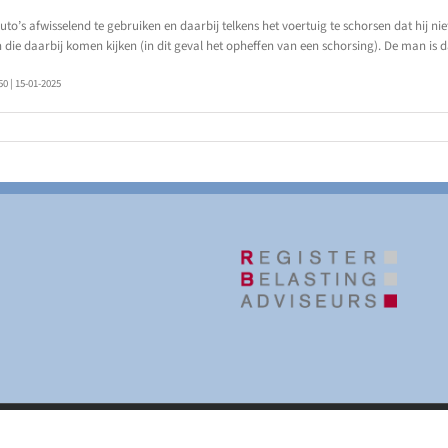
uto’s afwisselend te gebruiken en daarbij telkens het voertuig te schorsen dat hij 
n die daarbij komen kijken (in dit geval het opheffen van een schorsing). De man i
 | 15-01-2025
| Website door
Het Bruist Mediavormgevers