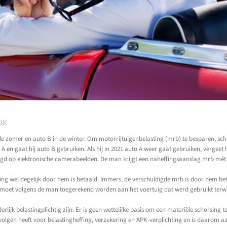
ik
 zomer en auto B in de winter. Om motorrijtuigenbelasting (mrb) te besparen, schakel
A en gaat hij auto B gebruiken. Als hij in 2021 auto A weer gaat gebruiken, vergeet
gd op elektronische camerabeelden. De man krijgt een naheffingsaanslag mrb mét boe
ing wel degelijk door hem is betaald. Immers, de verschuldigde mrb is door hem be
g moet volgens de man toegerekend worden aan het voertuig dat werd gebruikt terwi
lijk belastingplichtig zijn. Er is geen wettelijke basis om een materiële schorsing t
volgen heeft voor belastingheffing, verzekering en APK-verplichting en is daarom aa