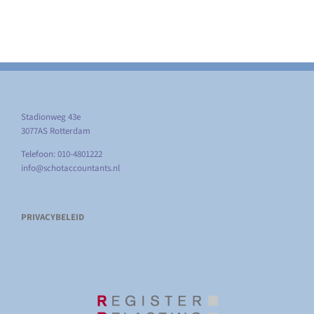
Stadionweg 43e
3077AS Rotterdam
Telefoon: 010-4801222
info@schotaccountants.nl
PRIVACYBELEID